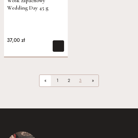
Wosk zapachowy
Wedding Day 45 g
37,00 zł
«
1
2
3
»