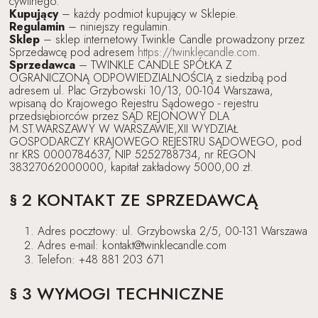
cywilnego.
Kupujący
– każdy podmiot kupujący w Sklepie.
Regulamin
– niniejszy regulamin.
Sklep
– sklep internetowy Twinkle Candle prowadzony przez
Sprzedawcę pod adresem
https://twinklecandle.com
.
Sprzedawca
– TWINKLE CANDLE SPÓŁKA Z
OGRANICZONĄ ODPOWIEDZIALNOŚCIĄ z siedzibą pod
adresem ul. Plac Grzybowski 10/13, 00-104 Warszawa,
wpisaną do Krajowego Rejestru Sądowego - rejestru
przedsiębiorców przez SĄD REJONOWY DLA
M.ST.WARSZAWY W WARSZAWIE,XII WYDZIAŁ
GOSPODARCZY KRAJOWEGO REJESTRU SĄDOWEGO, pod
nr KRS 0000784637, NIP 5252788734, nr REGON
38327062000000, kapitał zakładowy 5000,00 zł.
§ 2 KONTAKT ZE SPRZEDAWCĄ
Adres pocztowy: ul. Grzybowska 2/5, 00-131 Warszawa
Adres e-mail: kontakt@twinklecandle.com
Telefon: +48 881 203 671
§ 3 WYMOGI TECHNICZNE