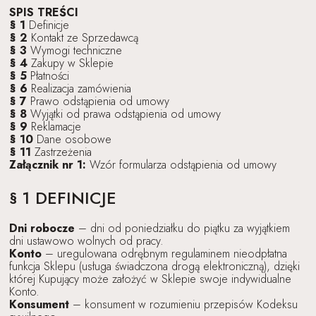
SPIS TREŚCI
§ 1
Definicje
§ 2
Kontakt ze Sprzedawcą
§ 3
Wymogi techniczne
§ 4
Zakupy w Sklepie
§ 5
Płatności
§ 6
Realizacja zamówienia
§ 7
Prawo odstąpienia od umowy
§ 8
Wyjątki od prawa odstąpienia od umowy
§ 9
Reklamacje
§ 10
Dane osobowe
§ 11
Zastrzeżenia
Załącznik nr 1:
Wzór formularza odstąpienia od umowy
§ 1 DEFINICJE
Dni robocze
– dni od poniedziałku do piątku za wyjątkiem
dni ustawowo wolnych od pracy.
Konto
– uregulowana odrębnym regulaminem nieodpłatna
funkcja Sklepu (usługa świadczona drogą elektroniczną), dzięki
której Kupujący może założyć w Sklepie swoje indywidualne
Konto.
Konsument
– konsument w rozumieniu przepisów Kodeksu