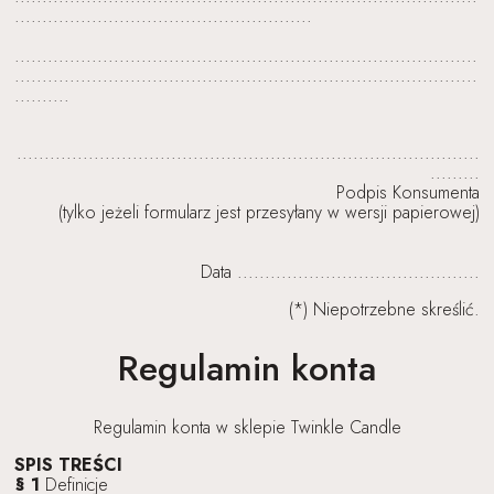
......................................................
....................................................................................
....................................................................................
..........
....................................................................................
.........
Podpis Konsumenta
(tylko jeżeli formularz jest przesyłany w wersji papierowej)
Data ............................................
(*) Niepotrzebne skreślić.
Regulamin konta
Regulamin konta w sklepie Twinkle Candle
SPIS TREŚCI
§ 1
Definicje