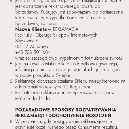
Jeśli okaże się, że dla rozpatrzenia reklamacji konieczne
jest dostarczenie reklamowanego towaru do
Sprzedawcy, Kupujący jest zobowiązany do dostarczenia
tego towaru, w przypadku Konsumenta na koszt
Sprzedawcy, na adres:
Nazwa Klienta
– REKLAMACJA
PackFully - Obsługa Sklepów Internetowych
Stągiewna 6
03-117 Warszawa
+48 728 501 604
wraz ze szczegółowo wypełnionym formularzem zwrotu.
Jeśli na towar została udzielona dodatkowo gwarancja,
informacja o niej, a także o jej warunkach, jest dostępna
w opisie produktu w Sklepie.
Reklamacje dotyczące działania Sklepu należy kierować na
adres e-mail wskazany w § 2 Regulaminu.
Rozpatrzenie reklamacji przez Sprzedawcę nastąpi w
terminie do 14 dni.
POZASĄDOWE SPOSOBY ROZPATRYWANIA
REKLAMACJI I DOCHODZENIA ROSZCZEŃ
W przypadku, gdy postępowanie reklamacyjne nie
przyniesie oczekiwanego przez Konsumenta rezultatu,