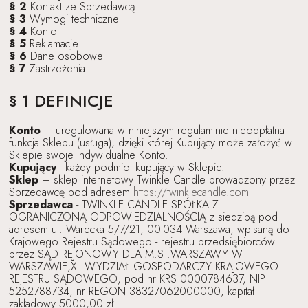
§ 2
Kontakt ze Sprzedawcą
§ 3
Wymogi techniczne
§ 4
Konto
§ 5
Reklamacje
§ 6
Dane osobowe
§ 7
Zastrzeżenia
§ 1 DEFINICJE
Konto
– uregulowana w niniejszym regulaminie nieodpłatna
funkcja Sklepu (usługa), dzięki której Kupujący może założyć w
Sklepie swoje indywidualne Konto.
Kupujący
- każdy podmiot kupujący w Sklepie.
Sklep
– sklep internetowy Twinkle Candle prowadzony przez
Sprzedawcę pod adresem
https://twinklecandle.com
Sprzedawca
- TWINKLE CANDLE SPÓŁKA Z
OGRANICZONĄ ODPOWIEDZIALNOŚCIĄ z siedzibą pod
adresem ul. Warecka 5/7/21, 00-034 Warszawa, wpisaną do
Krajowego Rejestru Sądowego - rejestru przedsiębiorców
przez SĄD REJONOWY DLA M.ST.WARSZAWY W
WARSZAWIE,XII WYDZIAŁ GOSPODARCZY KRAJOWEGO
REJESTRU SĄDOWEGO, pod nr KRS 0000784637, NIP
5252788734, nr REGON 38327062000000, kapitał
zakładowy 5000,00 zł.