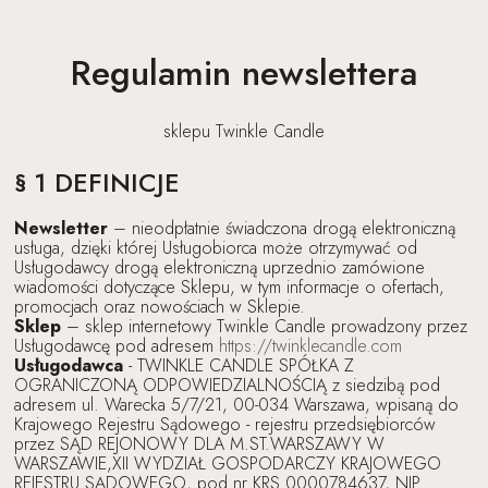
Regulamin newslettera
sklepu Twinkle Candle
§ 1 DEFINICJE
Newsletter
– nieodpłatnie świadczona drogą elektroniczną
usługa, dzięki której Usługobiorca może otrzymywać od
Usługodawcy drogą elektroniczną uprzednio zamówione
wiadomości dotyczące Sklepu, w tym informacje o ofertach,
promocjach oraz nowościach w Sklepie.
Sklep
– sklep internetowy Twinkle Candle prowadzony przez
Usługodawcę pod adresem
https://twinklecandle.com
Usługodawca
- TWINKLE CANDLE SPÓŁKA Z
OGRANICZONĄ ODPOWIEDZIALNOŚCIĄ z siedzibą pod
adresem ul. Warecka 5/7/21, 00-034 Warszawa, wpisaną do
Krajowego Rejestru Sądowego - rejestru przedsiębiorców
przez SĄD REJONOWY DLA M.ST.WARSZAWY W
WARSZAWIE,XII WYDZIAŁ GOSPODARCZY KRAJOWEGO
REJESTRU SĄDOWEGO, pod nr KRS 0000784637, NIP