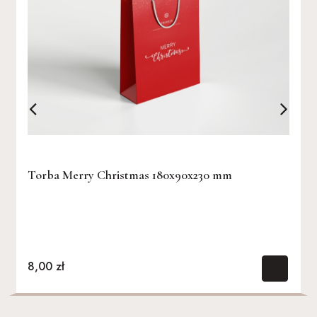
Torba Merry Christmas 180x90x230 mm
Torba Merry Christmas 350x90x240 mm
Torba Merry Christmas 320x140x410 mm
8,00 zł
10,00 zł
12,00 zł