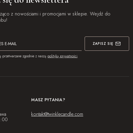
eżąco z nowościami i promocjami w sklepie. Wejdź do
ubu!
ZAPISZ SIĘ
ą przetwarzane zgodnie z naszą
polityką prywatności
MASZ PYTANIA?
awa
kontakt@twinklecandle.com
8:00