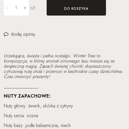
szt.
-
+
DO KOSZYKA
dodaj opinię
Urzekająca, świeża i pełna nostalgii. Winter Tree to
kompozycja, w której aromat zimowego lasu miesza się ze
świąteczną magią. Zapach świeżej choinki dopieszczony
cytrusową nutą otula i przenosi w beztroskie czasy dzieciństwa.
Czas otworzyć prezenty!
_______________
NUTY ZAPACHOWE:
Nuty głowy: świerk, skórka z cytryny
Nuty serca: sosna
Nuty bazy: jodła balsamiczna, mech