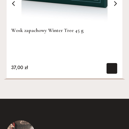
Wosk zapachowy Winter Tree 45 g
Świeca sojowa Winter Tree 484 ml
37,00 zł
126,00 zł