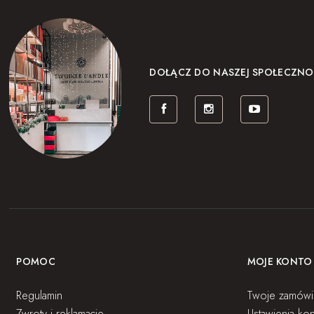
DOŁĄCZ DO NASZEJ SPOŁECZNO
POMOC
MOJE KONTO
Regulamin
Twoje zamówi
Zwroty i reklamacje
Ustawienia kon