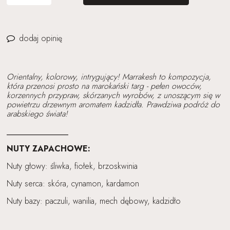
dodaj opinię
Orientalny, kolorowy, intrygujący! Marrakesh to kompozycja,
która przenosi prosto na marokański targ - pełen owoców,
korzennych przypraw, skórzanych wyrobów, z unoszącym się w
powietrzu drzewnym aromatem kadzidła. Prawdziwa podróż do
arabskiego świata!
_______________
NUTY ZAPACHOWE:
Nuty głowy: śliwka, fiołek, brzoskwinia
Nuty serca: skóra, cynamon, kardamon
Nuty bazy: paczuli, wanilia, mech dębowy, kadzidło