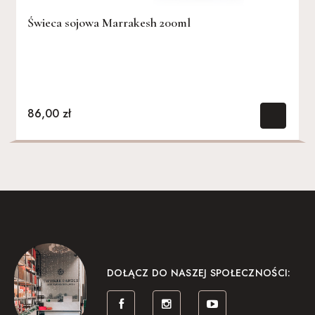
Świeca sojowa Marrakesh 200ml
Świeca sojowa Marrakesh 484ml
Wosk zapachowy Marrakesh 45g
86,00 zł
126,00 zł
37,00 zł
DOŁĄCZ DO NASZEJ SPOŁECZNOŚCI: